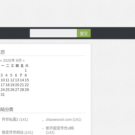
历
«
2026年 8月
»
一
二
三
四
五
六
1
3
4
5
6
7
8
10
11
12
13
14
15
17
18
19
20
21
22
24
25
26
27
28
29
31
站分类
传世私服2
(141)
zhaowoool.com
(141)
新开超变传世sf网
微变传世网站
(141)
(142)