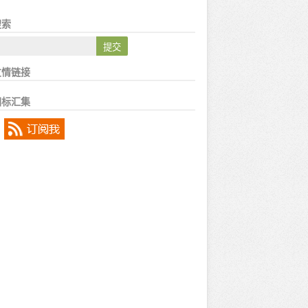
索
情链接
标汇集