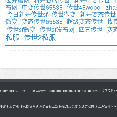
世开服网
新开私服传世
新开中变传世
布网
中变传世65535
传世45woool
zh
今日新开传世sf
传世微变
新开变态传世
微变
变态传世65535
超级变态传世
找
传世sf微变
传世sf发布网
四五传世
变
私服
传世2私服
Copyright © 2016 - 2019 www.wenruichina.com.cn All Rights Reserved
超变传世65
拒绝盗版游戏 注意自我保护 谨防受骗上当 适度游戏益脑 沉迷游戏伤身 合理安排时间